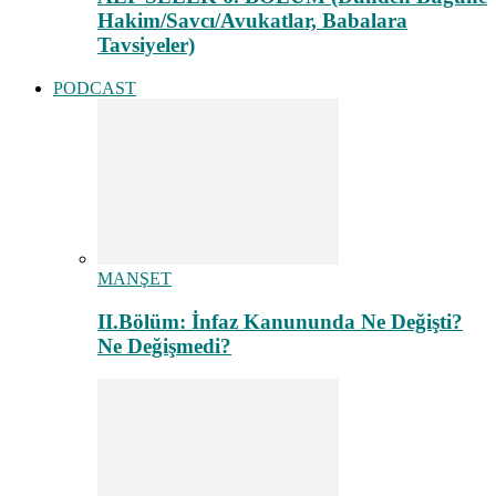
Hakim/Savcı/Avukatlar, Babalara
Tavsiyeler)
PODCAST
MANŞET
II.Bölüm: İnfaz Kanununda Ne Değişti?
Ne Değişmedi?