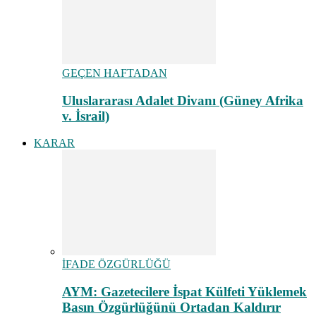
GEÇEN HAFTADAN
Uluslararası Adalet Divanı (Güney Afrika
v. İsrail)
KARAR
İFADE ÖZGÜRLÜĞÜ
AYM: Gazetecilere İspat Külfeti Yüklemek
Basın Özgürlüğünü Ortadan Kaldırır