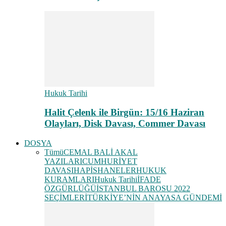
Hukuk Tarihi
Halit Çelenk ile Birgün: 15/16 Haziran
Olayları, Disk Davası, Commer Davası
DOSYA
Tümü
CEMAL BALİ AKAL
YAZILARI
CUMHURİYET
DAVASI
HAPİSHANELER
HUKUK
KURAMLARI
Hukuk Tarihi
İFADE
ÖZGÜRLÜĞÜ
İSTANBUL BAROSU 2022
SEÇİMLERİ
TÜRKİYE’NİN ANAYASA GÜNDEMİ