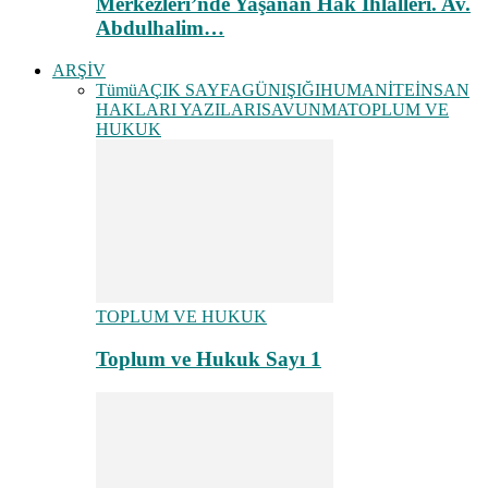
Merkezleri’nde Yaşanan Hak İhlalleri. Av.
Abdulhalim…
ARŞİV
Tümü
AÇIK SAYFA
GÜNIŞIĞI
HUMANİTE
İNSAN
HAKLARI YAZILARI
SAVUNMA
TOPLUM VE
HUKUK
TOPLUM VE HUKUK
Toplum ve Hukuk Sayı 1