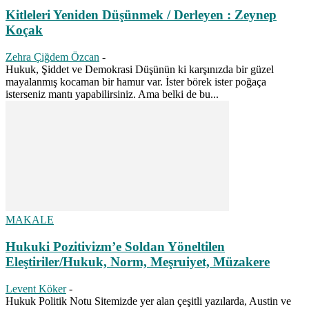
Kitleleri Yeniden Düşünmek / Derleyen : Zeynep
Koçak
Zehra Çiğdem Özcan
-
Hukuk, Şiddet ve Demokrasi Düşünün ki karşınızda bir güzel
mayalanmış kocaman bir hamur var. İster börek ister poğaça
isterseniz mantı yapabilirsiniz. Ama belki de bu...
MAKALE
Hukuki Pozitivizm’e Soldan Yöneltilen
Eleştiriler/Hukuk, Norm, Meşruiyet, Müzakere
Levent Köker
-
Hukuk Politik Notu Sitemizde yer alan çeşitli yazılarda, Austin ve