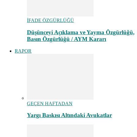
İFADE ÖZGÜRLÜĞÜ
Düşünceyi Açıklama ve Yayma Özgürlüğü,
Basın Özgürlüğü / AYM Kararı
RAPOR
GEÇEN HAFTADAN
Yargı Baskısı Altındaki Avukatlar