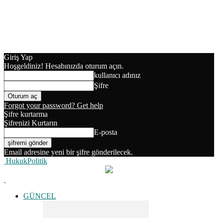
Giriş Yap
Hoşgeldiniz! Hesabınızda oturum açın.
kullanıcı adınız
Şifre
Forgot your password? Get help
Şifre kurtarma
Şifrenizi Kurtarın
E-posta
Email adresine yeni bir şifre gönderilecek.
HukukPolitik
GÜNCEL