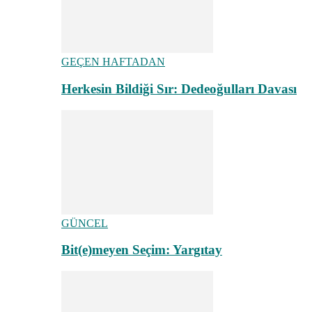
GEÇEN HAFTADAN
Herkesin Bildiği Sır: Dedeoğulları Davası
GÜNCEL
Bit(e)meyen Seçim: Yargıtay