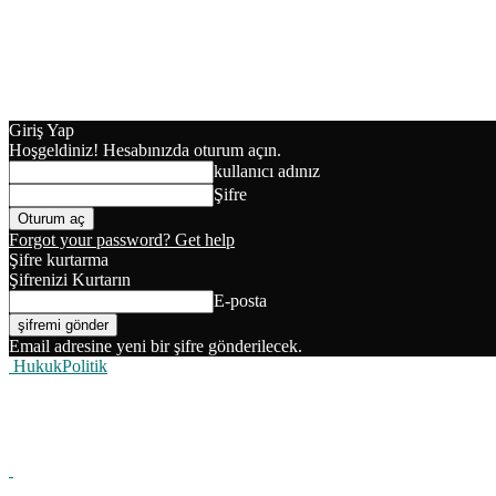
Giriş Yap
Hoşgeldiniz! Hesabınızda oturum açın.
kullanıcı adınız
Şifre
Forgot your password? Get help
Şifre kurtarma
Şifrenizi Kurtarın
E-posta
Email adresine yeni bir şifre gönderilecek.
HukukPolitik