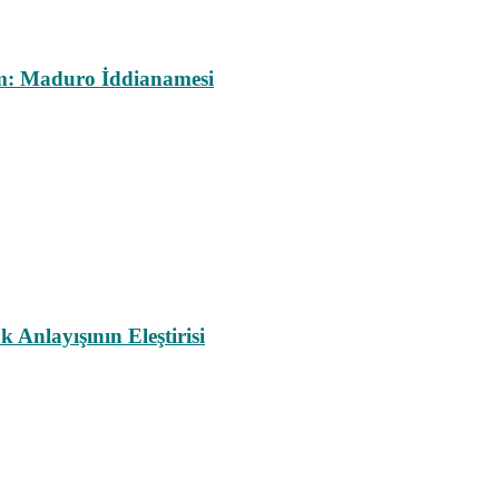
m: Maduro İddianamesi
nlayışının Eleştirisi