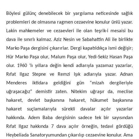
Böylesi gülünç denebilecek bir yargılama neticesinde sağlık
problemleri de olmasına ragmen cezaevine konulur ünlü yazar.
Lakin mahkemeler ve cezaevleri ile olan teşrik-i mesaisi bu
dava ile sınırlı kalmaz. Aziz Nesin ve Sabahattin Ali ile birlikte
Marko Paşa dergisini çıkarırlar. Dergi kapatıldıkça ismi değişir;
Hür Marko Paşa olur, Malum Paşa olur, Yedi-Sekiz Hasan Paşa
olur. 1960 ‘lı yıllara değin kendi adlarıyla yazamaz yazarlar,
Rıfat Ilgaz Stepne ve Remzi Işık adlarıyla yazar. Adnan
Menderes iktidara geldiğini gün “mizah dergileriyle
uğraşacağız” demistir zaten. Nitekim uğraşır da, meclise
hakaret, devlet başkanına hakaret, hükumet başkanına
hakaret suçlamalarıyla sürekli davalar açılır yazarlar
hakkında. Adem Baba dergisinin sadece tek bir sayısından
Rıfat Ilgaz hakkında 7 dava açılır örneğin, tedavi gördüğü
Heybeliada Sanatoryumundan çıkarılıp cezaevine konulur. Ama