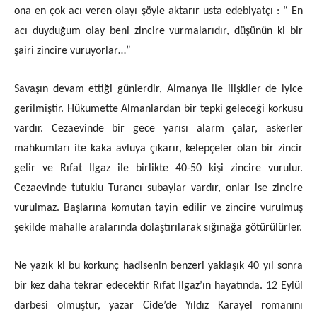
ona en çok acı veren olayı şöyle aktarır usta edebiyatçı : “ En
acı duyduğum olay beni zincire vurmalarıdır, düşünün ki bir
şairi zincire vuruyorlar…”
Savaşın devam ettiği günlerdir, Almanya ile ilişkiler de iyice
gerilmiştir. Hükumette Almanlardan bir tepki geleceği korkusu
vardır. Cezaevinde bir gece yarısı alarm çalar, askerler
mahkumları ite kaka avluya çıkarır, kelepçeler olan bir zincir
gelir ve Rıfat Ilgaz ile birlikte 40-50 kişi zincire vurulur.
Cezaevinde tutuklu Turancı subaylar vardır, onlar ise zincire
vurulmaz. Başlarına komutan tayin edilir ve zincire vurulmuş
şekilde mahalle aralarında dolaştırılarak sığınağa götürülürler.
Ne yazık ki bu korkunç hadisenin benzeri yaklaşık 40 yıl sonra
bir kez daha tekrar edecektir Rıfat Ilgaz’ın hayatında. 12 Eylül
darbesi olmuştur, yazar Cide’de Yıldız Karayel romanını