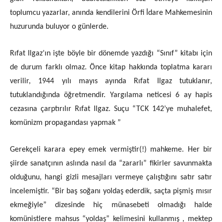
toplumcu yazarlar, anında kendilerini Örfi İdare Mahkemesinin
huzurunda buluyor o günlerde.
Rıfat Ilgaz’ın işte böyle bir dönemde yazdığı “Sınıf” kitabı için
de durum farklı olmaz. Önce kitap hakkında toplatma kararı
verilir, 1944 yılı mayıs ayında Rıfat Ilgaz tutuklanır,
tutuklandığında öğretmendir. Yargılama neticesi 6 ay hapis
cezasına çarptırılır Rıfat Ilgaz. Suçu “TCK 142’ye muhalefet,
komünizm propagandası yapmak ”
Gerekçeli karara epey emek vermiştir(!) mahkeme. Her bir
şiirde sanatçının aslında nasıl da “zararlı” fikirler savunmakta
olduğunu, hangi gizli mesajları vermeye çalıştığını satır satır
incelemiştir. “Bir baş soğanı yoldaş ederdik, saçta pişmiş mısır
ekmeğiyle” dizesinde hiç münasebeti olmadığı halde
komünistlere mahsus “yoldaş” kelimesini kullanmış , mektep