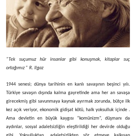
“Tek suçumuz hür insanlar gibi konuşmak, k
itaplar suç
ortağımız ” R. Ilgaz
1944 senesi; dünya tarihinin en kanlı savaşının beşinci yılı.
Türkiye savaşın dışında kalma gayretinde ama her an savaşa
girecekmiş gibi savunmaya kaynak ayırmak zorunda, bütçe ilk
kez açık veriyor, ekonomik gidişat kötü, halk yoksulluk içinde .
Ama devletin en büyük kaygısı “komünizm”, düşmanı da
aydınlar, sosyal adaletsizliğin eleştirildiği her devirde olduğu
gibi. Yoksulluktan, adaletsizlikten söz etmeye kalkışan