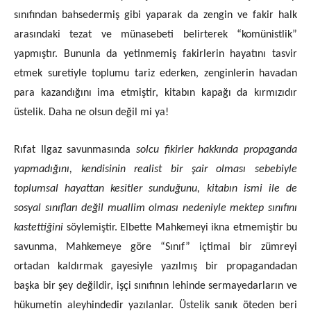
sınıfından bahsedermiş gibi yaparak da zengin ve fakir halk
arasındaki tezat ve münasebeti belirterek “komünistlik”
yapmıştır. Bununla da yetinmemiş fakirlerin hayatını tasvir
etmek suretiyle toplumu tariz ederken, zenginlerin havadan
para kazandığını ima etmiştir, kitabın kapağı da kırmızıdır
üstelik. Daha ne olsun değil mi ya!
Rıfat Ilgaz savunmasında
solcu fikirler hakkında propaganda
yapmadığını, kendisinin realist bir şair olması sebebiyle
toplumsal hayattan kesitler sunduğunu, kitabın ismi ile de
sosyal sınıfları değil muallim olması nedeniyle mektep sınıfını
kastettiğini
söylemiştir. Elbette Mahkemeyi ikna etmemiştir bu
savunma, Mahkemeye göre “Sınıf” içtimai bir zümreyi
ortadan kaldırmak gayesiyle yazılmış bir propagandadan
başka bir şey değildir, işçi sınıfının lehinde sermayedarların ve
hükumetin aleyhindedir yazılanlar. Üstelik sanık öteden beri