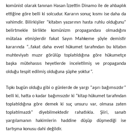
komünist olarak tanınan Hasan İzzettin Dinamo ile de ahbaplık
ettiğine göre belli ki solcudur. Kararın sonuç kısmı ise daha da
vahimdir. Bilirkişiler “kitabın yazarının hasta ruhlu olduğunu”
belirtmekle birlikte komünizm propagandası olmadığını
mütalaa etmişlerdir fakat Sayın Mahkeme şöyle demistir
kararında “..fakat daha evvel hükumet tarafından bu kitabın
muhteviyatı muzır görülüp toplatıldığına göre hükumetçe
başka mütehassıs heyetlerde inceletilmiş ve propaganda
olduğu tespit edilmiş olduğuna şüphe yoktur”.
Tıpkı bugün olduğu gibi o günlerde de yargı “aşırı bağımsızdır”
belli ki, hatta o kadar bağımsızdır ki “kitap hükumet tarafından
toplatıldığına göre demek ki suç unsuru var, olmasa zaten
toplatılmazdı” diyebilmektedir rahatlıkla. Şiiri, sanatı
yargılamanın hakimlerin haddine düşüp düşmediği ise
tartışma konusu dahi değildir.