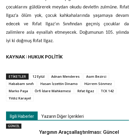
çocuklarını güldürerek meydan okudu devletin zulmüne. Rıfat
Ilgaz’a ölüm yok, çocuk kahkahalarında yaşamaya devam
edecek ve Rıfat Ilgaz’ın Sınıfından geçmiş çocuklar da
zalimlere asla eyvallah etmeyecek. Doğumunun 105. yılında
iyi ki doğmuş Rıfat Ilgaz.
KAYNAK : HUKUK POLİTİK
ETIKETLER
12 Eylül
Adnan Menderes
Asım Bezirci
Hababam sınıfı
Hasan İzzettin Dinamo
Hürrem Sönmez
Marko Paşa
Örfi İdare Mahkemesi
Rıfat Ilgaz
TCK 142
Yıldız Karayel
İlgili Haberler
Yazarın Diğer İçerikleri
GÜNCEL
Yargının Araçsallaştırılması: Güncel