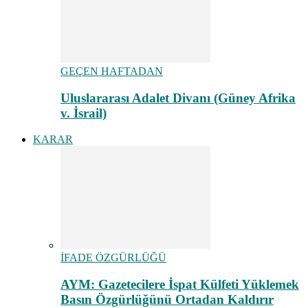
GEÇEN HAFTADAN
Uluslararası Adalet Divanı (Güney Afrika
v. İsrail)
KARAR
İFADE ÖZGÜRLÜĞÜ
AYM: Gazetecilere İspat Külfeti Yüklemek
Basın Özgürlüğünü Ortadan Kaldırır