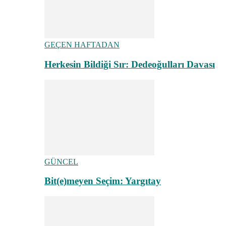
GEÇEN HAFTADAN
Herkesin Bildiği Sır: Dedeoğulları Davası
GÜNCEL
Bit(e)meyen Seçim: Yargıtay