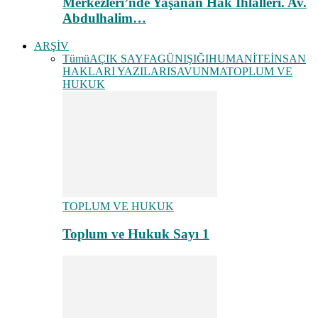
Merkezleri’nde Yaşanan Hak İhlalleri. Av.
Abdulhalim…
ARŞİV
Tümü
AÇIK SAYFA
GÜNIŞIĞI
HUMANİTE
İNSAN
HAKLARI YAZILARI
SAVUNMA
TOPLUM VE
HUKUK
TOPLUM VE HUKUK
Toplum ve Hukuk Sayı 1