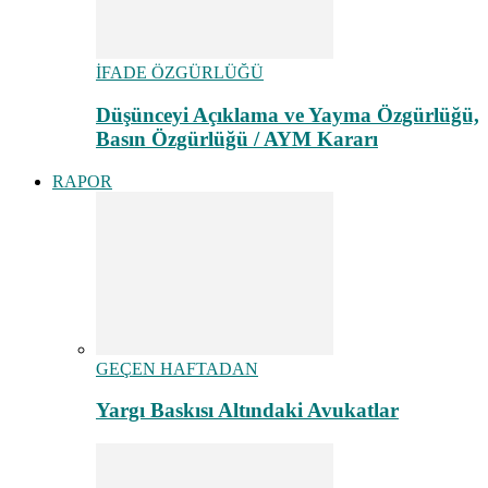
İFADE ÖZGÜRLÜĞÜ
Düşünceyi Açıklama ve Yayma Özgürlüğü,
Basın Özgürlüğü / AYM Kararı
RAPOR
GEÇEN HAFTADAN
Yargı Baskısı Altındaki Avukatlar