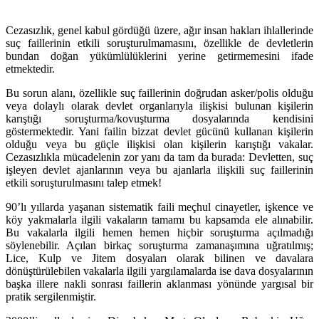
Cezasızlık, genel kabul gördüğü üzere, ağır insan hakları ihlallerinde
suç faillerinin etkili soruşturulmamasını, özellikle de devletlerin
bundan doğan yükümlülüklerini yerine getirmemesini ifade
etmektedir.
Bu sorun alanı, özellikle suç faillerinin doğrudan asker/polis olduğu
veya dolaylı olarak devlet organlarıyla ilişkisi bulunan kişilerin
karıştığı soruşturma/kovuşturma dosyalarında kendisini
göstermektedir. Yani failin bizzat devlet gücünü kullanan kişilerin
olduğu veya bu güçle ilişkisi olan kişilerin karıştığı vakalar.
Cezasızlıkla mücadelenin zor yanı da tam da burada: Devletten, suç
işleyen devlet ajanlarının veya bu ajanlarla ilişkili suç faillerinin
etkili soruşturulmasını talep etmek!
90’lı yıllarda yaşanan sistematik faili meçhul cinayetler, işkence ve
köy yakmalarla ilgili vakaların tamamı bu kapsamda ele alınabilir.
Bu vakalarla ilgili hemen hemen hiçbir soruşturma açılmadığı
söylenebilir. Açılan birkaç soruşturma zamanaşımına uğratılmış;
Lice, Kulp ve Jitem dosyaları olarak bilinen ve davalara
dönüştürülebilen vakalarla ilgili yargılamalarda ise dava dosyalarının
başka illere nakli sonrası faillerin aklanması yönünde yargısal bir
pratik sergilenmiştir.