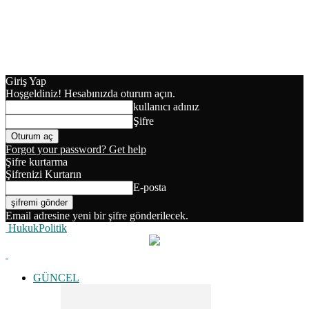
Giriş Yap
Hoşgeldiniz! Hesabınızda oturum açın.
kullanıcı adınız
Şifre
Forgot your password? Get help
Şifre kurtarma
Şifrenizi Kurtarın
E-posta
Email adresine yeni bir şifre gönderilecek.
HukukPolitik
GÜNCEL