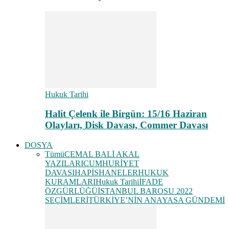
Hukuk Tarihi
Halit Çelenk ile Birgün: 15/16 Haziran
Olayları, Disk Davası, Commer Davası
DOSYA
Tümü
CEMAL BALİ AKAL
YAZILARI
CUMHURİYET
DAVASI
HAPİSHANELER
HUKUK
KURAMLARI
Hukuk Tarihi
İFADE
ÖZGÜRLÜĞÜ
İSTANBUL BAROSU 2022
SEÇİMLERİ
TÜRKİYE’NİN ANAYASA GÜNDEMİ