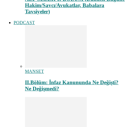
Hakim/Savcı/Avukatlar, Babalara
Tavsiyeler)
PODCAST
MANŞET
II.Bölüm: İnfaz Kanununda Ne Değişti?
Ne Değişmedi?