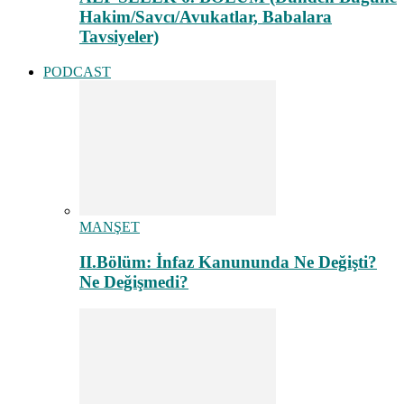
Hakim/Savcı/Avukatlar, Babalara
Tavsiyeler)
PODCAST
MANŞET
II.Bölüm: İnfaz Kanununda Ne Değişti?
Ne Değişmedi?