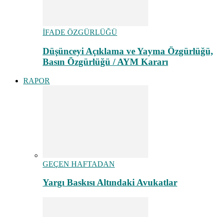
İFADE ÖZGÜRLÜĞÜ
Düşünceyi Açıklama ve Yayma Özgürlüğü,
Basın Özgürlüğü / AYM Kararı
RAPOR
GEÇEN HAFTADAN
Yargı Baskısı Altındaki Avukatlar