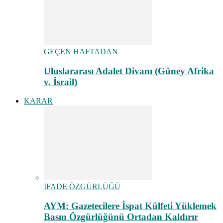
GEÇEN HAFTADAN
Uluslararası Adalet Divanı (Güney Afrika
v. İsrail)
KARAR
İFADE ÖZGÜRLÜĞÜ
AYM: Gazetecilere İspat Külfeti Yüklemek
Basın Özgürlüğünü Ortadan Kaldırır