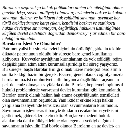
Baroların özgürlükçü hukuk politikaları üreten bir niteliğinin olması
gerekir. Irkçı, şoven, milliyetçi olmayan; ezilenlerin hak ve hukukunu
savunan, dillerin ve halkların hak eşitliğini savunan, ayrımsız her
türlü ötekileştirmeye karşı çıkan, kendisini baskıcı ve statükocu
hukuk devletiyle sınırlamayan, özgürlükçü hukukun üstünlüğünde
küçülen devlet hedefinde doğrudan demokrasiyi şiar edinen bir baro
niteliği örülmelidir.
Baroların İşlevi Ne Olmalıdır?
Patrimonyalist bir şirket-devlet biçiminin örüldüğü, şirketin tek bir
diktatör patronunun olduğu bir süreçte baro genel kurullarına
gidiyoruz. Kuvvetler ayrılığının kırıntılarının da yok edildiği, rejim
değişikliğinin adım adım kurumsallaştırıldığı bir süreç yaşıyoruz.
Bu süreçte, başta Barolar Birliği olmak üzere metropol barolarının
sınıfta kaldığı hazin bir gerçek. Esasen, genel olarak coğrafyamızda
baroların mazisi cumhuriyet tarihi boyunca özgürlükler açısından
pek de temiz olmayan sayfalarla dolu. Barolar, hep temel toplumsal
hukuki problemlerde yarı-resmi devlet kurumları gibi konumlandı.
Barolar, teorik olarak halkın hak arama özgürlüğünün temsilcileri
olan savunmanların örgütüdür. Yani iktidar erkine karşı halkın
yargılama faaliyetinde temsilcisi olan savunmanların kurumudur.
Savunmanın işlevi esas itibariyle iktidarın cezalandırma yetkisini
geriletmek, giderek izole etmektir. Borçlar ve medeni hukuk
alanlarında dahi mülkiyet lehine olan egemen yetkiyi dağıtmak
savunmanın işlevidir. Hal böyle olunca Baroların en az devlet- en