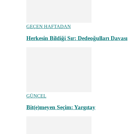
GEÇEN HAFTADAN
Herkesin Bildiği Sır: Dedeoğulları Davası
GÜNCEL
Bit(e)meyen Seçim: Yargıtay