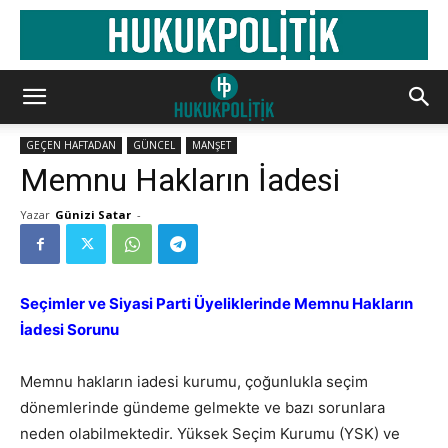
GEÇEN HAFTADAN
GÜNCEL
MANŞET
Memnu Hakların İadesi
Yazar
Günizi Satar
-
Seçimler ve Siyasi Parti Üyeliklerinde Memnu Hakların
İadesi Sorunu
Memnu hakların iadesi kurumu, çoğunlukla seçim
dönemlerinde gündeme gelmekte ve bazı sorunlara
neden olabilmektedir. Yüksek Seçim Kurumu (YSK) ve