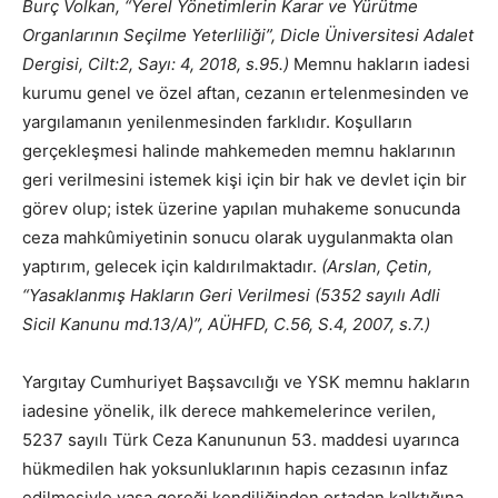
Burç Volkan, “Yerel Yönetimlerin Karar ve Yürütme
Organlarının Seçilme Yeterliliği”, Dicle Üniversitesi Adalet
Dergisi, Cilt:2, Sayı: 4, 2018, s.95.)
Memnu hakların iadesi
kurumu genel ve özel aftan, cezanın ertelenmesinden ve
yargılamanın yenilenmesinden farklıdır. Koşulların
gerçekleşmesi halinde mahkemeden memnu haklarının
geri verilmesini istemek kişi için bir hak ve devlet için bir
görev olup; istek üzerine yapılan muhakeme sonucunda
ceza mahkûmiyetinin sonucu olarak uygulanmakta olan
yaptırım, gelecek için kaldırılmaktadır.
(Arslan, Çetin,
“Yasaklanmış Hakların Geri Verilmesi (5352 sayılı Adli
Sicil Kanunu md.13/A)”, AÜHFD, C.56, S.4, 2007, s.7.)
Yargıtay Cumhuriyet Başsavcılığı ve YSK memnu hakların
iadesine yönelik, ilk derece mahkemelerince verilen,
5237 sayılı Türk Ceza Kanununun 53. maddesi uyarınca
hükmedilen hak yoksunluklarının hapis cezasının infaz
edilmesiyle yasa gereği kendiliğinden ortadan kalktığına