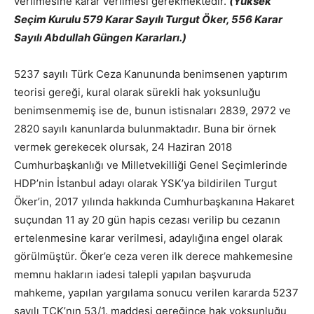
verilmesine karar verilmesi gerekmektedir.
(Yüksek
Seçim Kurulu 579 Karar Sayılı Turgut Öker, 556 Karar
Sayılı Abdullah Güngen
Kararları.)
5237 sayılı Türk Ceza Kanununda benimsenen yaptırım
teorisi gereği, kural olarak sürekli hak yoksunluğu
benimsenmemiş ise de, bunun istisnaları 2839, 2972 ve
2820 sayılı kanunlarda bulunmaktadır. Buna bir örnek
vermek gerekecek olursak, 24 Haziran 2018
Cumhurbaşkanlığı ve Milletvekilliği Genel Seçimlerinde
HDP’nin İstanbul adayı olarak YSK’ya bildirilen Turgut
Öker’in, 2017 yılında hakkında Cumhurbaşkanına Hakaret
suçundan 11 ay 20 gün hapis cezası verilip bu cezanın
ertelenmesine karar verilmesi, adaylığına engel olarak
görülmüştür. Öker’e ceza veren ilk derece mahkemesine
memnu hakların iadesi talepli yapılan başvuruda
mahkeme, yapılan yargılama sonucu verilen kararda 5237
sayılı TCK’nın 53/1. maddesi gereğince hak yoksunluğu