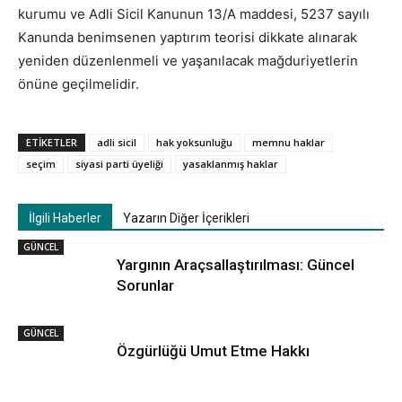
kurumu ve Adli Sicil Kanunun 13/A maddesi, 5237 sayılı
Kanunda benimsenen yaptırım teorisi dikkate alınarak
yeniden düzenlenmeli ve yaşanılacak mağduriyetlerin
önüne geçilmelidir.
ETIKETLER
adli sicil
hak yoksunluğu
memnu haklar
seçim
siyasi parti üyeliği
yasaklanmış haklar
İlgili Haberler
Yazarın Diğer İçerikleri
GÜNCEL
Yargının Araçsallaştırılması: Güncel
Sorunlar
GÜNCEL
Özgürlüğü Umut Etme Hakkı