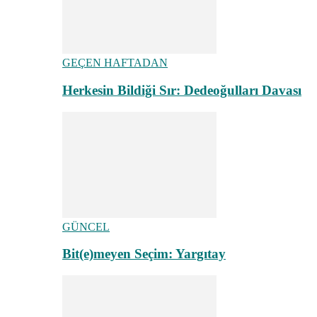
GEÇEN HAFTADAN
Herkesin Bildiği Sır: Dedeoğulları Davası
GÜNCEL
Bit(e)meyen Seçim: Yargıtay