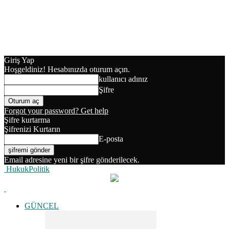
Giriş Yap
Hoşgeldiniz! Hesabınızda oturum açın.
kullanıcı adınız
Şifre
Forgot your password? Get help
Şifre kurtarma
Şifrenizi Kurtarın
E-posta
Email adresine yeni bir şifre gönderilecek.
HukukPolitik
GÜNCEL