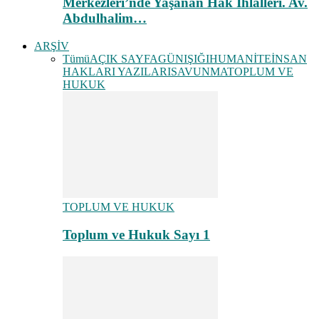
Merkezleri’nde Yaşanan Hak İhlalleri. Av.
Abdulhalim…
ARŞİV
Tümü
AÇIK SAYFA
GÜNIŞIĞI
HUMANİTE
İNSAN
HAKLARI YAZILARI
SAVUNMA
TOPLUM VE
HUKUK
TOPLUM VE HUKUK
Toplum ve Hukuk Sayı 1