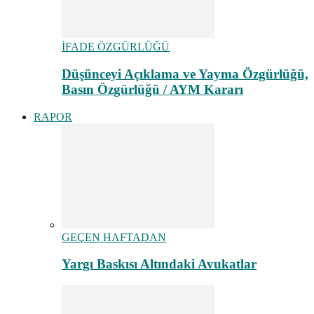
İFADE ÖZGÜRLÜĞÜ
Düşünceyi Açıklama ve Yayma Özgürlüğü,
Basın Özgürlüğü / AYM Kararı
RAPOR
GEÇEN HAFTADAN
Yargı Baskısı Altındaki Avukatlar