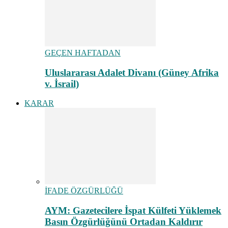
GEÇEN HAFTADAN
Uluslararası Adalet Divanı (Güney Afrika
v. İsrail)
KARAR
İFADE ÖZGÜRLÜĞÜ
AYM: Gazetecilere İspat Külfeti Yüklemek
Basın Özgürlüğünü Ortadan Kaldırır