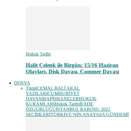
Hukuk Tarihi
Halit Çelenk ile Birgün: 15/16 Haziran
Olayları, Disk Davası, Commer Davası
DOSYA
Tümü
CEMAL BALİ AKAL
YAZILARI
CUMHURİYET
DAVASI
HAPİSHANELER
HUKUK
KURAMLARI
Hukuk Tarihi
İFADE
ÖZGÜRLÜĞÜ
İSTANBUL BAROSU 2022
SEÇİMLERİ
TÜRKİYE’NİN ANAYASA GÜNDEMİ