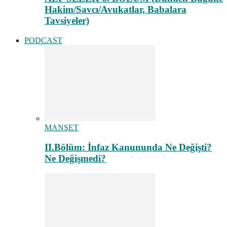
Hakim/Savcı/Avukatlar, Babalara
Tavsiyeler)
PODCAST
MANŞET
II.Bölüm: İnfaz Kanununda Ne Değişti?
Ne Değişmedi?