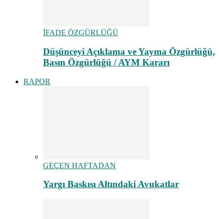
İFADE ÖZGÜRLÜĞÜ
Düşünceyi Açıklama ve Yayma Özgürlüğü,
Basın Özgürlüğü / AYM Kararı
RAPOR
GEÇEN HAFTADAN
Yargı Baskısı Altındaki Avukatlar