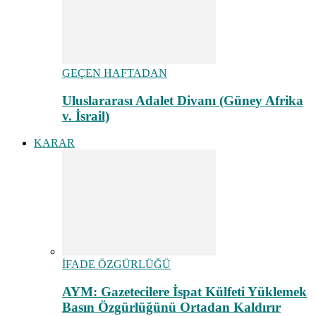
GEÇEN HAFTADAN
Uluslararası Adalet Divanı (Güney Afrika
v. İsrail)
KARAR
İFADE ÖZGÜRLÜĞÜ
AYM: Gazetecilere İspat Külfeti Yüklemek
Basın Özgürlüğünü Ortadan Kaldırır