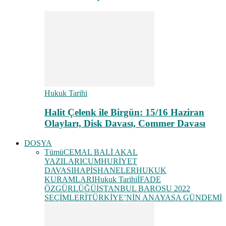
Hukuk Tarihi
Halit Çelenk ile Birgün: 15/16 Haziran
Olayları, Disk Davası, Commer Davası
DOSYA
Tümü
CEMAL BALİ AKAL
YAZILARI
CUMHURİYET
DAVASI
HAPİSHANELER
HUKUK
KURAMLARI
Hukuk Tarihi
İFADE
ÖZGÜRLÜĞÜ
İSTANBUL BAROSU 2022
SEÇİMLERİ
TÜRKİYE’NİN ANAYASA GÜNDEMİ