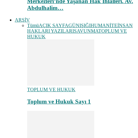
Merkezleri’nde Yaşanan Hak İhlalleri. Av.
Abdulhalim…
ARŞİV
Tümü
AÇIK SAYFA
GÜNIŞIĞI
HUMANİTE
İNSAN
HAKLARI YAZILARI
SAVUNMA
TOPLUM VE
HUKUK
TOPLUM VE HUKUK
Toplum ve Hukuk Sayı 1