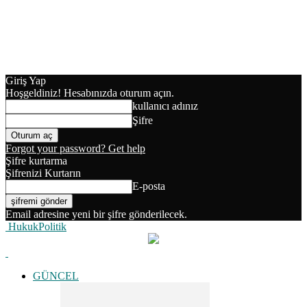
Giriş Yap
Hoşgeldiniz! Hesabınızda oturum açın.
kullanıcı adınız
Şifre
Forgot your password? Get help
Şifre kurtarma
Şifrenizi Kurtarın
E-posta
Email adresine yeni bir şifre gönderilecek.
HukukPolitik
GÜNCEL