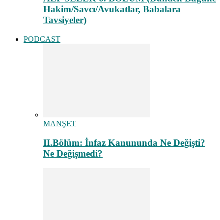
Hakim/Savcı/Avukatlar, Babalara
Tavsiyeler)
PODCAST
MANŞET
II.Bölüm: İnfaz Kanununda Ne Değişti?
Ne Değişmedi?