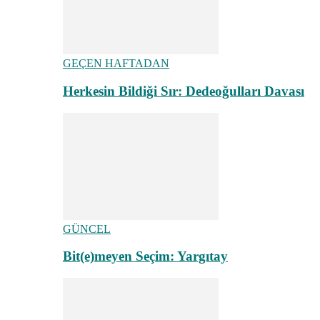
GEÇEN HAFTADAN
Herkesin Bildiği Sır: Dedeoğulları Davası
GÜNCEL
Bit(e)meyen Seçim: Yargıtay