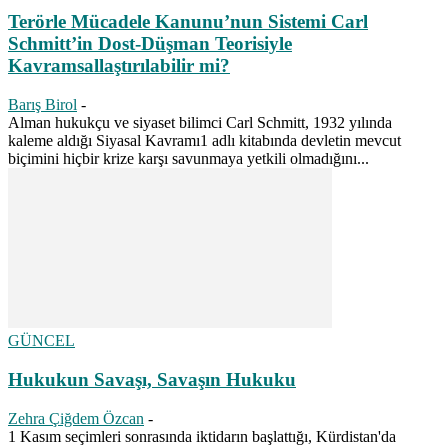
Terörle Mücadele Kanunu’nun Sistemi Carl
Schmitt’in Dost-Düşman Teorisiyle
Kavramsallaştırılabilir mi?
Barış Birol
-
Alman hukukçu ve siyaset bilimci Carl Schmitt, 1932 yılında
kaleme aldığı Siyasal Kavramı1 adlı kitabında devletin mevcut
biçimini hiçbir krize karşı savunmaya yetkili olmadığını...
GÜNCEL
Hukukun Savaşı, Savaşın Hukuku
Zehra Çiğdem Özcan
-
1 Kasım seçimleri sonrasında iktidarın başlattığı, Kürdistan'da