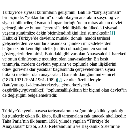
Türkiye’de siyasal kurumların gelişimini, Batı ile “karşılaştırmalı”
bir biçimde, “yoklar tarihi” olarak okuyan ana-akım sosyolog ve
siyaset bilimciler, Osmanlı İmparatorluğu’ndan miras alınan devlet
geleneğinin ve bunun “çevresi”ndeki ilişkilerin ülkedeki siyasal
yaşamı günümüze değin biçimlendirdiğini ileri sürmektedir.
[1]
Halbuki Türkiye’de devletin; mutlak, donuk, maddi tarihsel
gelişmelerden ve sınıflar arasındaki-içindeki mücadelelerden
bağımsız bir kendiliğindelik (entity) olmadığının en somut
göstergelerinden birisi, Batı’daki gibi var olan Anayasalcılık hareketi
ve onun ürünü/sonuç metinleri olan anayasalardır. En basit
tanımıyla, modern devletin yapısını ve toplumla olan ilişkilerini
ödev-görev/haklar-yasaklar bağlamında çerçevelendiren siyasi-
hukuki metinler olan anayasalar, Osmanlı’dan günümüze nicel
(1876-1921-1924-1961-1982)
[2]
ve nitel özellikleriyle
(katı/yumuşak-âdem-imerkeziyetçi/merkeziyetçi-
özgürlükçü/güvenlikçi) “toplumsalilişkilerin bir biçimi olan devlet”in
de değiştiğini belgelemektedir.
Türkiye’de yeni anayasa tartışmalarının yoğun bir şekilde yapıldığı
bu günlerde çıkan iki kitap, ilgili tartışmalara ışık tutacak niteliktedir:
Taha Parla’nın ilk basımı 1991 yılında yapılan “Türkiye’de
Anayasalar” kitabı, 2010 Referandum’u ve Başkanlık Sistemi’ne