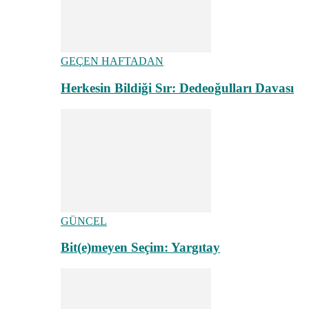
GEÇEN HAFTADAN
Herkesin Bildiği Sır: Dedeoğulları Davası
GÜNCEL
Bit(e)meyen Seçim: Yargıtay