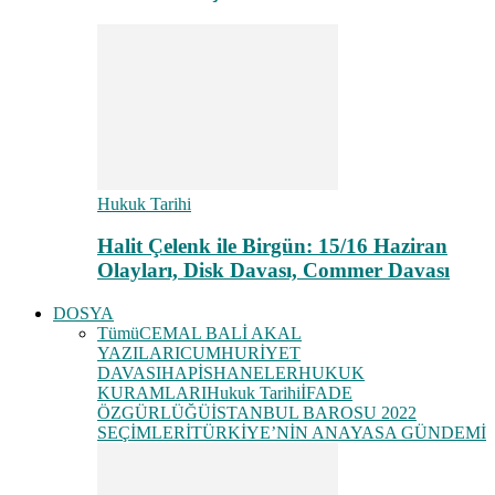
Hukuk Tarihi
Halit Çelenk ile Birgün: 15/16 Haziran
Olayları, Disk Davası, Commer Davası
DOSYA
Tümü
CEMAL BALİ AKAL
YAZILARI
CUMHURİYET
DAVASI
HAPİSHANELER
HUKUK
KURAMLARI
Hukuk Tarihi
İFADE
ÖZGÜRLÜĞÜ
İSTANBUL BAROSU 2022
SEÇİMLERİ
TÜRKİYE’NİN ANAYASA GÜNDEMİ