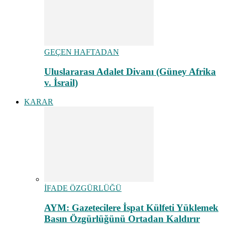
GEÇEN HAFTADAN
Uluslararası Adalet Divanı (Güney Afrika
v. İsrail)
KARAR
İFADE ÖZGÜRLÜĞÜ
AYM: Gazetecilere İspat Külfeti Yüklemek
Basın Özgürlüğünü Ortadan Kaldırır