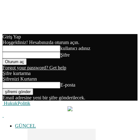
Giriş Yap
Hoşgeldiniz! Hesabınızda oturum açın.
kullanıcı adınız
Şifre
Forgot your password? Get help
Şifre kurtarma
Şifrenizi Kurtarın
E-posta
Email adresine yeni bir şifre gönderilecek.
HukukPolitik
GÜNCEL