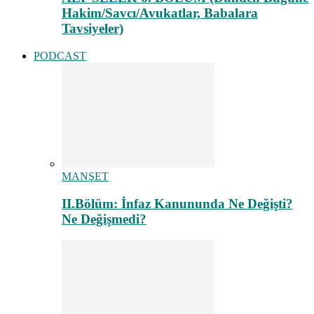
Hakim/Savcı/Avukatlar, Babalara
Tavsiyeler)
PODCAST
MANŞET
II.Bölüm: İnfaz Kanununda Ne Değişti?
Ne Değişmedi?