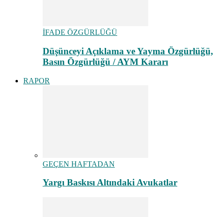
İFADE ÖZGÜRLÜĞÜ
Düşünceyi Açıklama ve Yayma Özgürlüğü,
Basın Özgürlüğü / AYM Kararı
RAPOR
GEÇEN HAFTADAN
Yargı Baskısı Altındaki Avukatlar