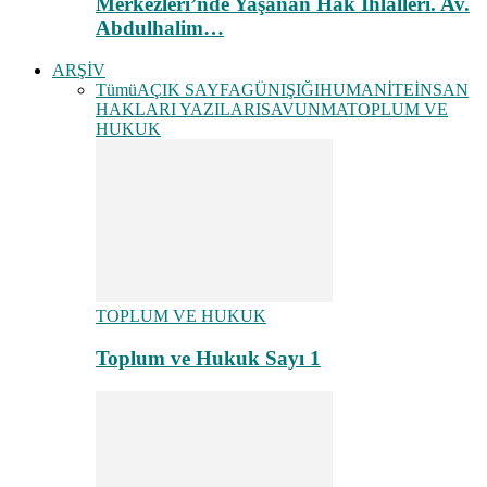
Merkezleri’nde Yaşanan Hak İhlalleri. Av.
Abdulhalim…
ARŞİV
Tümü
AÇIK SAYFA
GÜNIŞIĞI
HUMANİTE
İNSAN
HAKLARI YAZILARI
SAVUNMA
TOPLUM VE
HUKUK
TOPLUM VE HUKUK
Toplum ve Hukuk Sayı 1