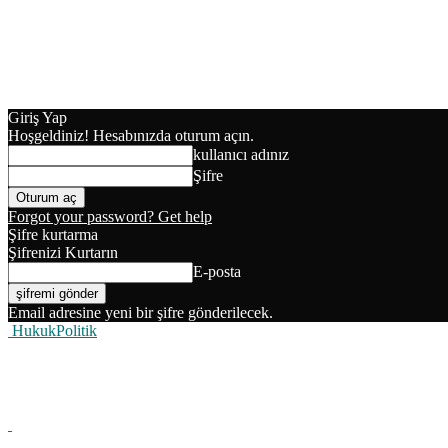
Giriş Yap
Hoşgeldiniz! Hesabınızda oturum açın.
kullanıcı adınız
Şifre
Forgot your password? Get help
Şifre kurtarma
Şifrenizi Kurtarın
E-posta
Email adresine yeni bir şifre gönderilecek.
HukukPolitik