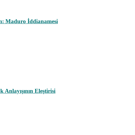
m: Maduro İddianamesi
nlayışının Eleştirisi