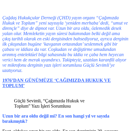
Çağdaş Hukukçular Derneği (ÇHD) yayın organı “Çağımızda
Hukuk ve Toplum” yeni sayısıyla ‘yeniden merhaba’ dedi, “umut ve
dirençle” diye de dipnot var. Uzun bir ara oldu, özlemedik desek
yalan olur. Memleketin yayın süresi bakımından belki değil ama
çıkış tarihli olarak en eski dergisinden bahsediyoruz, ayrıca derginin
ilk çıkışından bugüne ‘kavganın ortasından’ seslenmek gibi bir
çabası ve iddiası da var. Coşkudan ve değiştirme umudundan
arınmış entelektüel bilgi sahasında bu iddia ve çaba hem heyecan
verici hem de merak uyandırıcı. Takipteyiz, uzatılan karanfili alıyor
ve mikrofonu derginin yazı işleri sorumlusu Güçlü Sevimli’ye
uzatıyoruz.
1976’DAN GÜNÜMÜZE ‘ÇAĞIMIZDA HUKUK VE
TOPLUM’
Güçlü Sevimli, “Çağımızda Hukuk ve
Toplum” Yazı İşleri Sorumlusu
Uzun bir ara oldu değil mi? En son hangi yıl ve sayıda
bırakmıştık?