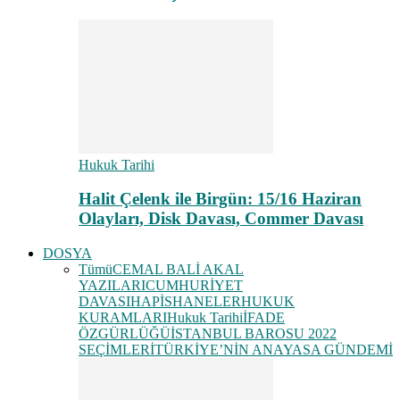
Hukuk Tarihi
Halit Çelenk ile Birgün: 15/16 Haziran
Olayları, Disk Davası, Commer Davası
DOSYA
Tümü
CEMAL BALİ AKAL
YAZILARI
CUMHURİYET
DAVASI
HAPİSHANELER
HUKUK
KURAMLARI
Hukuk Tarihi
İFADE
ÖZGÜRLÜĞÜ
İSTANBUL BAROSU 2022
SEÇİMLERİ
TÜRKİYE’NİN ANAYASA GÜNDEMİ