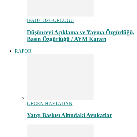
İFADE ÖZGÜRLÜĞÜ
Düşünceyi Açıklama ve Yayma Özgürlüğü,
Basın Özgürlüğü / AYM Kararı
RAPOR
GEÇEN HAFTADAN
Yargı Baskısı Altındaki Avukatlar