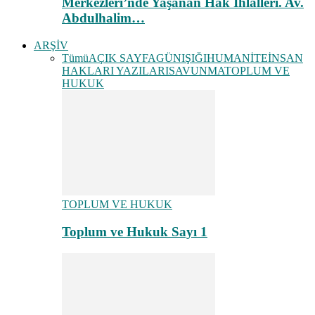
Merkezleri’nde Yaşanan Hak İhlalleri. Av.
Abdulhalim…
ARŞİV
Tümü
AÇIK SAYFA
GÜNIŞIĞI
HUMANİTE
İNSAN
HAKLARI YAZILARI
SAVUNMA
TOPLUM VE
HUKUK
TOPLUM VE HUKUK
Toplum ve Hukuk Sayı 1