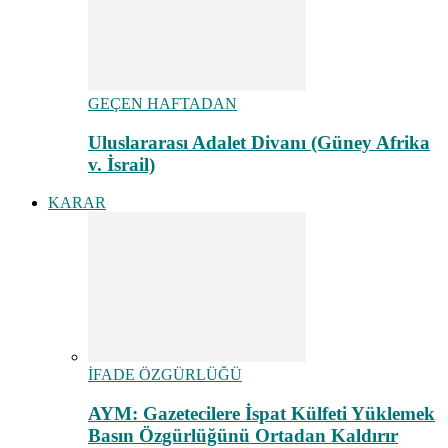
GEÇEN HAFTADAN
Uluslararası Adalet Divanı (Güney Afrika
v. İsrail)
KARAR
İFADE ÖZGÜRLÜĞÜ
AYM: Gazetecilere İspat Külfeti Yüklemek
Basın Özgürlüğünü Ortadan Kaldırır