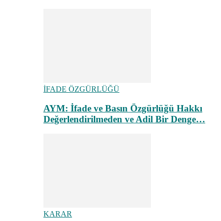
İFADE ÖZGÜRLÜĞÜ
AYM: İfade ve Basın Özgürlüğü Hakkı
Değerlendirilmeden ve Adil Bir Denge…
KARAR