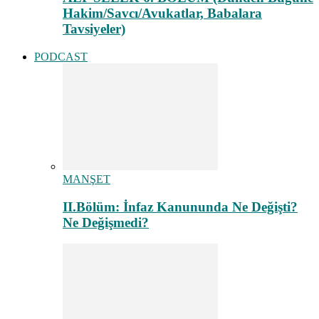
Hakim/Savcı/Avukatlar, Babalara
Tavsiyeler)
PODCAST
MANŞET
II.Bölüm: İnfaz Kanununda Ne Değişti?
Ne Değişmedi?