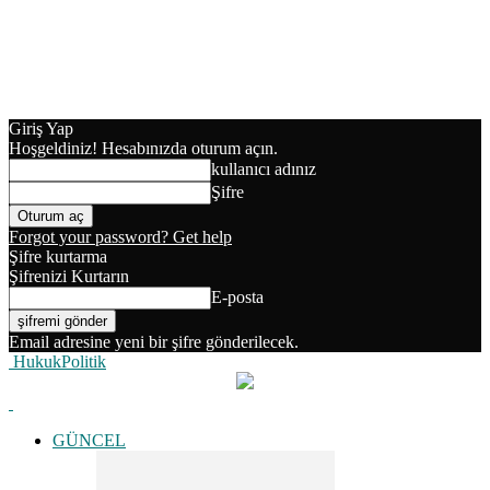
Giriş Yap
Hoşgeldiniz! Hesabınızda oturum açın.
kullanıcı adınız
Şifre
Forgot your password? Get help
Şifre kurtarma
Şifrenizi Kurtarın
E-posta
Email adresine yeni bir şifre gönderilecek.
HukukPolitik
GÜNCEL