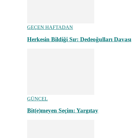
GEÇEN HAFTADAN
Herkesin Bildiği Sır: Dedeoğulları Davası
GÜNCEL
Bit(e)meyen Seçim: Yargıtay