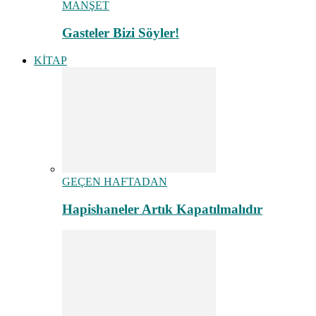
MANŞET
Gasteler Bizi Söyler!
KİTAP
GEÇEN HAFTADAN
Hapishaneler Artık Kapatılmalıdır