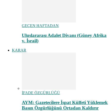
GEÇEN HAFTADAN
Uluslararası Adalet Divanı (Güney Afrika
v. İsrail)
KARAR
İFADE ÖZGÜRLÜĞÜ
AYM: Gazetecilere İspat Külfeti Yüklemek
Basın Özgürlüğünü Ortadan Kaldırır