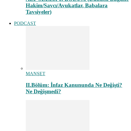
Hakim/Savcı/Avukatlar, Babalara
Tavsiyeler)
PODCAST
MANŞET
II.Bölüm: İnfaz Kanununda Ne Değişti?
Ne Değişmedi?