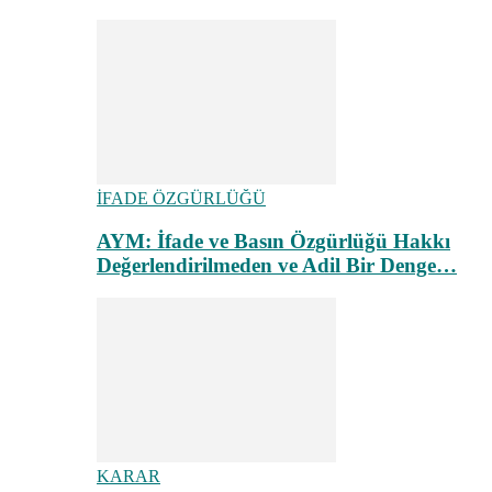
İFADE ÖZGÜRLÜĞÜ
AYM: İfade ve Basın Özgürlüğü Hakkı
Değerlendirilmeden ve Adil Bir Denge…
KARAR