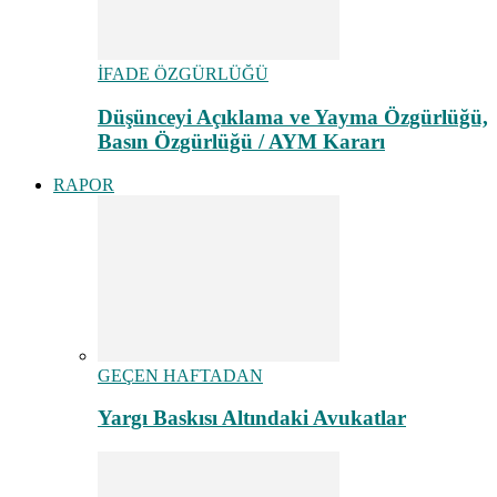
İFADE ÖZGÜRLÜĞÜ
Düşünceyi Açıklama ve Yayma Özgürlüğü,
Basın Özgürlüğü / AYM Kararı
RAPOR
GEÇEN HAFTADAN
Yargı Baskısı Altındaki Avukatlar