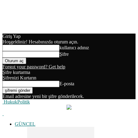
Giriş Yap
Hoşgeldiniz! Hesabınızda oturum açın.
kullanıcı adınız
Şifre
Forgot your password? Get help
Şifre kurtarma
Şifrenizi Kurtarın
E-posta
Email adresine yeni bir şifre gönderilecek.
HukukPolitik
GÜNCEL