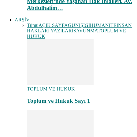
Merkezleri’nde Yaşanan Hak İhlalleri. Av.
Abdulhalim…
ARŞİV
Tümü
AÇIK SAYFA
GÜNIŞIĞI
HUMANİTE
İNSAN
HAKLARI YAZILARI
SAVUNMA
TOPLUM VE
HUKUK
TOPLUM VE HUKUK
Toplum ve Hukuk Sayı 1