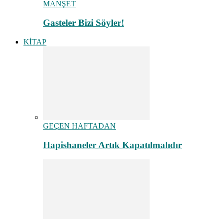
MANŞET
Gasteler Bizi Söyler!
KİTAP
GEÇEN HAFTADAN
Hapishaneler Artık Kapatılmalıdır