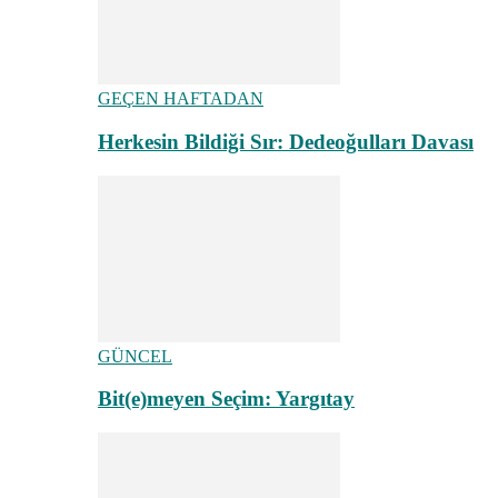
GEÇEN HAFTADAN
Herkesin Bildiği Sır: Dedeoğulları Davası
GÜNCEL
Bit(e)meyen Seçim: Yargıtay