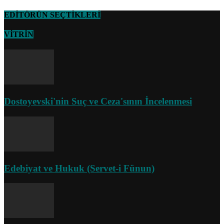
EDİTÖRÜN SEÇTİKLERİ
VİTRİN
Dostoyevski'nin Suç ve Ceza'sının İncelenmesi
Edebiyat ve Hukuk (Servet-i Fünun)