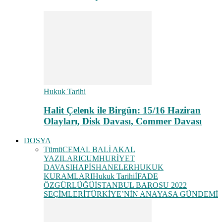
Hukuk Tarihi
Halit Çelenk ile Birgün: 15/16 Haziran
Olayları, Disk Davası, Commer Davası
DOSYA
Tümü
CEMAL BALİ AKAL
YAZILARI
CUMHURİYET
DAVASI
HAPİSHANELER
HUKUK
KURAMLARI
Hukuk Tarihi
İFADE
ÖZGÜRLÜĞÜ
İSTANBUL BAROSU 2022
SEÇİMLERİ
TÜRKİYE’NİN ANAYASA GÜNDEMİ