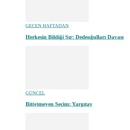
GEÇEN HAFTADAN
Herkesin Bildiği Sır: Dedeoğulları Davası
GÜNCEL
Bit(e)meyen Seçim: Yargıtay