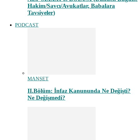
Hakim/Savcı/Avukatlar, Babalara
Tavsiyeler)
PODCAST
MANŞET
II.Bölüm: İnfaz Kanununda Ne Değişti?
Ne Değişmedi?