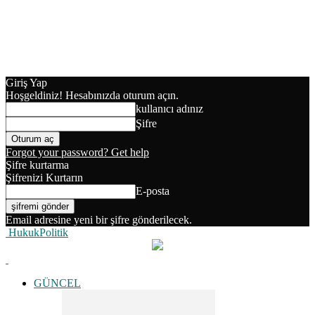
Giriş Yap
Hoşgeldiniz! Hesabınızda oturum açın.
kullanıcı adınız
Şifre
Forgot your password? Get help
Şifre kurtarma
Şifrenizi Kurtarın
E-posta
Email adresine yeni bir şifre gönderilecek.
HukukPolitik
GÜNCEL