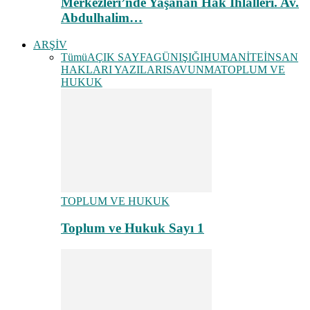
Merkezleri’nde Yaşanan Hak İhlalleri. Av.
Abdulhalim…
ARŞİV
Tümü
AÇIK SAYFA
GÜNIŞIĞI
HUMANİTE
İNSAN
HAKLARI YAZILARI
SAVUNMA
TOPLUM VE
HUKUK
TOPLUM VE HUKUK
Toplum ve Hukuk Sayı 1