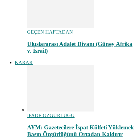
GEÇEN HAFTADAN
Uluslararası Adalet Divanı (Güney Afrika
v. İsrail)
KARAR
İFADE ÖZGÜRLÜĞÜ
AYM: Gazetecilere İspat Külfeti Yüklemek
Basın Özgürlüğünü Ortadan Kaldırır