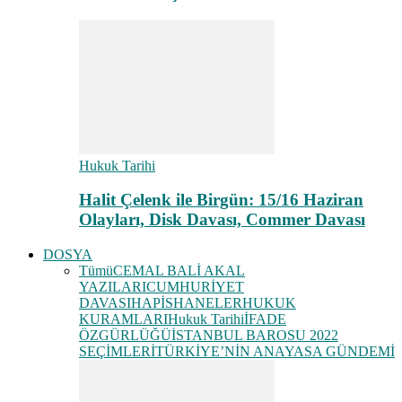
Hukuk Tarihi
Halit Çelenk ile Birgün: 15/16 Haziran
Olayları, Disk Davası, Commer Davası
DOSYA
Tümü
CEMAL BALİ AKAL
YAZILARI
CUMHURİYET
DAVASI
HAPİSHANELER
HUKUK
KURAMLARI
Hukuk Tarihi
İFADE
ÖZGÜRLÜĞÜ
İSTANBUL BAROSU 2022
SEÇİMLERİ
TÜRKİYE’NİN ANAYASA GÜNDEMİ