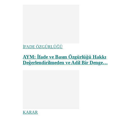
İFADE ÖZGÜRLÜĞÜ
AYM: İfade ve Basın Özgürlüğü Hakkı
Değerlendirilmeden ve Adil Bir Denge…
KARAR