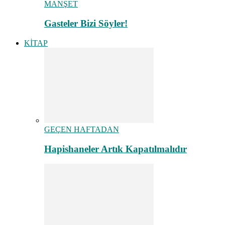
MANŞET
Gasteler Bizi Söyler!
KİTAP
GEÇEN HAFTADAN
Hapishaneler Artık Kapatılmalıdır