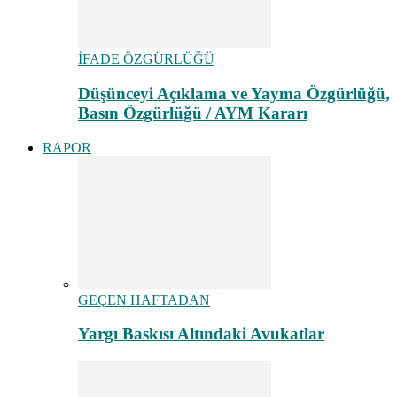
İFADE ÖZGÜRLÜĞÜ
Düşünceyi Açıklama ve Yayma Özgürlüğü,
Basın Özgürlüğü / AYM Kararı
RAPOR
GEÇEN HAFTADAN
Yargı Baskısı Altındaki Avukatlar